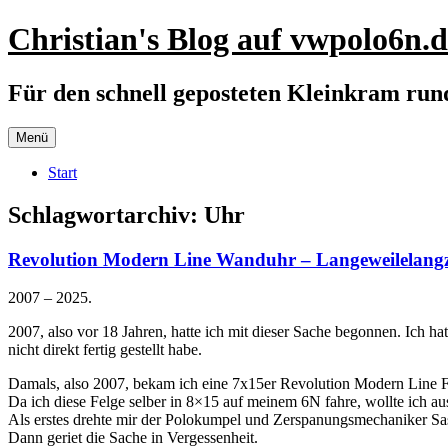
Zum
Christian's Blog auf vwpolo6n.d
Inhalt
springen
Für den schnell geposteten Kleinkram ru
Menü
Start
Schlagwortarchiv:
Uhr
Revolution Modern Line Wanduhr – Langeweilelangz
2007 – 2025.
2007, also vor 18 Jahren, hatte ich mit dieser Sache begonnen. Ich ha
nicht direkt fertig gestellt habe.
Damals, also 2007, bekam ich eine 7x15er Revolution Modern Line F
Da ich diese Felge selber in 8×15 auf meinem 6N fahre, wollte ich aus
Als erstes drehte mir der Polokumpel und Zerspanungsmechaniker Sasch
Dann geriet die Sache in Vergessenheit.