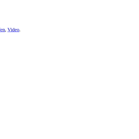
fen
,
Video
.