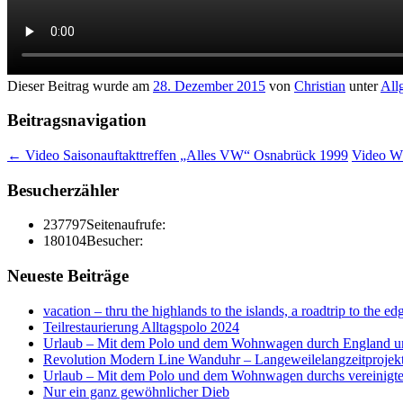
Dieser Beitrag wurde am
28. Dezember 2015
von
Christian
unter
All
Beitragsnavigation
←
Video Saisonauftakttreffen „Alles VW“ Osnabrück 1999
Video W
Besucherzähler
237797
Seitenaufrufe:
180104
Besucher:
Neueste Beiträge
vacation – thru the highlands to the islands, a roadtrip to the ed
Teilrestaurierung Alltagspolo 2024
Urlaub – Mit dem Polo und dem Wohnwagen durch England u
Revolution Modern Line Wanduhr – Langeweilelangzeitprojek
Urlaub – Mit dem Polo und dem Wohnwagen durchs vereinigte K
Nur ein ganz gewöhnlicher Dieb