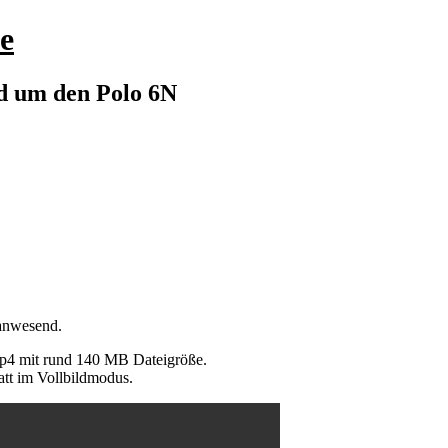
e
nd um den Polo 6N
anwesend.
mp4 mit rund 140 MB Dateigröße.
att im Vollbildmodus.