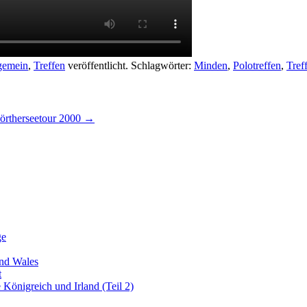
gemein
,
Treffen
veröffentlicht. Schlagwörter:
Minden
,
Polotreffen
,
Tref
örtherseetour 2000
→
ge
nd Wales
t
önigreich und Irland (Teil 2)