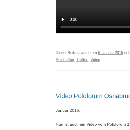
Dieser Beitrag wurde am
6. Januar 2016
unt
Polotreffen
,
Treffen
,
Video
.
Video Poloforum Osnabrü
Januar 2016.
Nun ist auch ein Video vom Poloforum 1