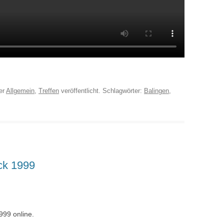
er
Allgemein
,
Treffen
veröffentlicht. Schlagwörter:
Balingen
,
ck 1999
999 online.