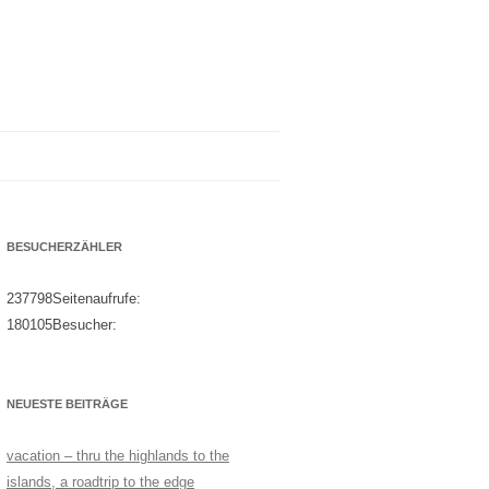
BESUCHERZÄHLER
237798
Seitenaufrufe:
180105
Besucher:
NEUESTE BEITRÄGE
vacation – thru the highlands to the
islands, a roadtrip to the edge