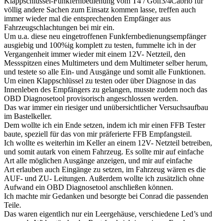
Klappschlüssel-Funkfernbedienung vom T4 / Golf3/4Cabrio für
völlig andere Sachen zum Einsatz kommen lasse, treffen auch
immer wieder mal die entsprechenden Empfänger aus
Fahrzeugschlachtungen bei mir ein.
Um u.a. diese neu eingetroffenen Funkfernbedienungsempfänger
ausgiebig und 100%ig komplett zu testen, fummelte ich in der
Vergangenheit immer wieder mit einem 12V- Netzteil, den
Messspitzen eines Multimeters und dem Multimeter selber herum,
und testete so alle Ein- und Ausgänge und somit alle Funktionen.
Um einen Klappschlüssel zu testen oder über Diagnose in das
Innenleben des Empfängers zu gelangen, musste zudem noch das
OBD Diagnosetool provisorisch angeschlossen werden.
Das war immer ein riesiger und unübersichtlicher Versuchsaufbau
im Bastelkeller.
Dem wollte ich ein Ende setzen, indem ich mir einen FFB Tester
baute, speziell für das von mir präferierte FFB Empfangsteil.
Ich wollte es weiterhin im Keller an einem 12V- Netzteil betreiben,
und somit autark von einem Fahrzeug. Es sollte mir auf einfache
Art alle möglichen Ausgänge anzeigen, und mir auf einfache
Art erlauben auch Eingänge zu setzen, im Fahrzeug wären es die
AUF- und ZU- Leitungen. Außerdem wollte ich zusätzlich ohne
Aufwand ein OBD Diagnosetool anschließen können.
Ich machte mir Gedanken und besorgte bei Conrad die passenden
Teile.
Das waren eigentlich nur ein Leergehäuse, verschiedene Led’s und