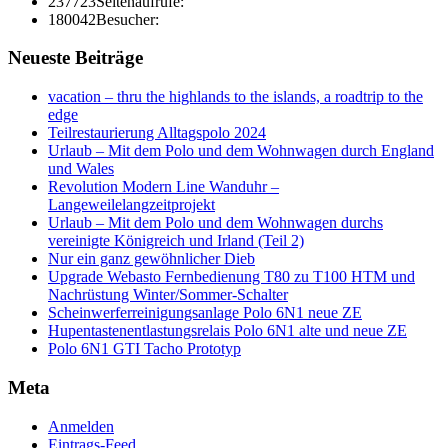
237723
Seitenaufrufe:
180042
Besucher:
Neueste Beiträge
vacation – thru the highlands to the islands, a roadtrip to the
edge
Teilrestaurierung Alltagspolo 2024
Urlaub – Mit dem Polo und dem Wohnwagen durch England
und Wales
Revolution Modern Line Wanduhr –
Langeweilelangzeitprojekt
Urlaub – Mit dem Polo und dem Wohnwagen durchs
vereinigte Königreich und Irland (Teil 2)
Nur ein ganz gewöhnlicher Dieb
Upgrade Webasto Fernbedienung T80 zu T100 HTM und
Nachrüstung Winter/Sommer-Schalter
Scheinwerferreinigungsanlage Polo 6N1 neue ZE
Hupentastenentlastungsrelais Polo 6N1 alte und neue ZE
Polo 6N1 GTI Tacho Prototyp
Meta
Anmelden
Eintrags-Feed