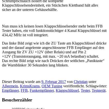
Schrumpfschlauch isoliert die komplette
Klappschlüsselsendeeinheit, ein Stückchen Klettband hält alles
sicher an der unteren Gehäusehälfte.
Nun muss ich keinen losen Klappschlüsselsender mehr beim FFB
Tester haben, ein voll funktionstüchtiger 4 Kanal Klappschlüssel mit
434,42 MHz ist voll integriert.
Das linke Bild zeigt wie ich die ZU Taste am Klappschlüssel drücke
und der darauf angelernte angeschlossene FFB Empfänger auf den
Ausgang für ZV ZU +12V (über Relais) und auf Pin 2
+12V (Transistorausgang, mit max. ~20 mA belastbar) schaltet.
Das rechte Bild zeigt wie nach Drücken der seitlichen „Paniktaste“
die Warnblinker 30 Sekunden lang blinken.
Dieser Beitrag wurde am
9. Februar 2017
von
Christian
unter
Allgemein
,
KrimsKrams
,
OEM Tuning
veröffentlicht. Schlagwörter:
Empfänger
,
FFB
,
Funkempfänger
,
Klappschlüssel
,
Tester
,
Testgerät
.
Besucherzähler