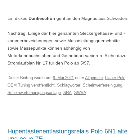
Ein dickes
Dankeschön
geht an den Magnus aus Schweden.
Nachtrag: Einige der hier genannten Steckergehäuse- und -
kammerbezeichnungen sowie Masseleitungsquerschnitte
sowie Massepunkte können abhängig von
Motorkennbuchstaben und Getriebeart variieren. Siehe dazu
Stromlaufplan Nr. 17 für den Polo ab 5/97.
Dieser Beitrag wurde am
6. Mai 2021
unter
Allgemein
,
blauer Polo
,
OEM Tuning
veröffentlicht. Schlagwörter:
Scheinwerferreinigung
,
Scheinwerferreinigungsanlage
,
SRA
,
SWRA
.
Hupentastenentlastungsrelais Polo 6N1 alte
und neue ZE