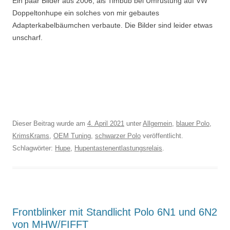
Ein paar Bilder aus 2006, als Timbub bei Umrüstung auf VW
Doppeltonhupe ein solches von mir gebautes
Adapterkabelbäumchen verbaute. Die Bilder sind leider etwas
unscharf.
Dieser Beitrag wurde am
4. April 2021
unter
Allgemein
,
blauer Polo
,
KrimsKrams
,
OEM Tuning
,
schwarzer Polo
veröffentlicht.
Schlagwörter:
Hupe
,
Hupentastenentlastungsrelais
.
Frontblinker mit Standlicht Polo 6N1 und 6N2
von MHW/FIFFT