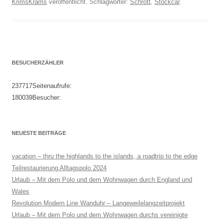
KrimsKrams
veröffentlicht. Schlagwörter:
Schrott
,
Stockcar
.
BESUCHERZÄHLER
237717
Seitenaufrufe:
180039
Besucher:
NEUESTE BEITRÄGE
vacation – thru the highlands to the islands, a roadtrip to the edge
Teilrestaurierung Alltagspolo 2024
Urlaub – Mit dem Polo und dem Wohnwagen durch England und
Wales
Revolution Modern Line Wanduhr – Langeweilelangzeitprojekt
Urlaub – Mit dem Polo und dem Wohnwagen durchs vereinigte