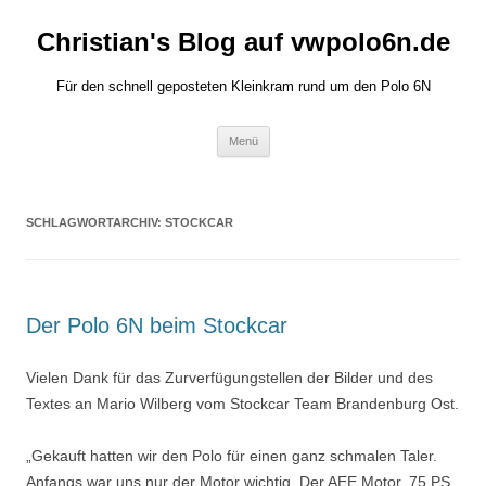
Zum
Inhalt
Christian's Blog auf vwpolo6n.de
springen
Für den schnell geposteten Kleinkram rund um den Polo 6N
Menü
SCHLAGWORTARCHIV:
STOCKCAR
Der Polo 6N beim Stockcar
Vielen Dank für das Zurverfügungstellen der Bilder und des
Textes an Mario Wilberg vom Stockcar Team Brandenburg Ost.
„Gekauft hatten wir den Polo für einen ganz schmalen Taler.
Anfangs war uns nur der Motor wichtig. Der AEE Motor. 75 PS,