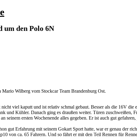
e
nd um den Polo 6N
 an Mario Wilberg vom Stockcar Team Brandenburg Ost.
ht viel kaputt und ist relativ schmal gebaut. Besser als die 16V die ei
,Tank und Kühler. Danach ging es draußen weiter. Türen zuschweißen, 
n an seinem ersten Wochenende alles gegeben. Er ist auch gut gefahren
hon gut Erfahrung mit seinem Gokart Sport hatte, war er genau der rich
op10 von ca. 65 Fahrern. Und so fährt er mit den Teil Rennen für Ren