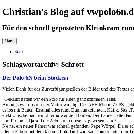
Zum
Christian's Blog auf vwpolo6n.d
Inhalt
springen
Für den schnell geposteten Kleinkram ru
Menü
Start
Schlagwortarchiv:
Schrott
Der Polo 6N beim Stockcar
Vielen Dank für das Zurverfügungstellen der Bilder und des Textes
„Gekauft hatten wir den Polo für einen ganz schmalen Taler.
Anfangs war uns nur der Motor wichtig. Der AEE Motor. 75 PS, geht nic
es los mit Bauen. Erstmal alles raus. Dann angefangen, Käfig, Sitz 
elektronische Sache und fertig war der Haufen. Der Fahrer hatte dan
hart für ihn“. Tja soll die Arbeit nun umsonst gewesen sein ?
Ne ne, ein neuer Fahrer war schnell gefunden. Pepe Wörpel. Da er sc
kleine Fahrer mit dem kleinen Polo läuft wie Sau. Immer unter den T