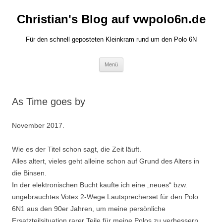
Zum
Inhalt
Christian's Blog auf vwpolo6n.de
springen
Für den schnell geposteten Kleinkram rund um den Polo 6N
Menü
As Time goes by
November 2017.
Wie es der Titel schon sagt, die Zeit läuft.
Alles altert, vieles geht alleine schon auf Grund des Alters in
die Binsen.
In der elektronischen Bucht kaufte ich eine „neues“ bzw.
ungebrauchtes Votex 2-Wege Lautsprecherset für den Polo
6N1 aus den 90er Jahren, um meine persönliche
Ersatzteilsituation rarer Teile für meine Polos zu verbessern.