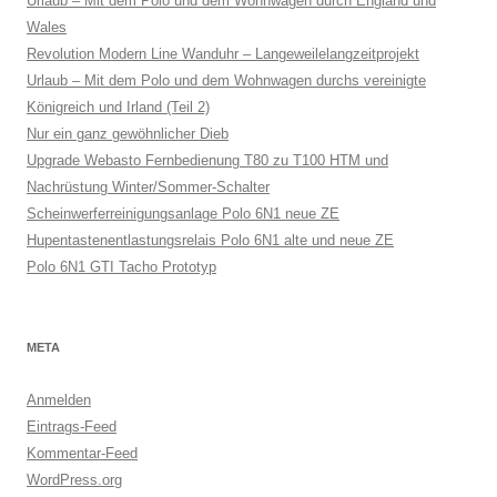
Urlaub – Mit dem Polo und dem Wohnwagen durch England und
Wales
Revolution Modern Line Wanduhr – Langeweilelangzeitprojekt
Urlaub – Mit dem Polo und dem Wohnwagen durchs vereinigte
Königreich und Irland (Teil 2)
Nur ein ganz gewöhnlicher Dieb
Upgrade Webasto Fernbedienung T80 zu T100 HTM und
Nachrüstung Winter/Sommer-Schalter
Scheinwerferreinigungsanlage Polo 6N1 neue ZE
Hupentastenentlastungsrelais Polo 6N1 alte und neue ZE
Polo 6N1 GTI Tacho Prototyp
META
Anmelden
Eintrags-Feed
Kommentar-Feed
WordPress.org