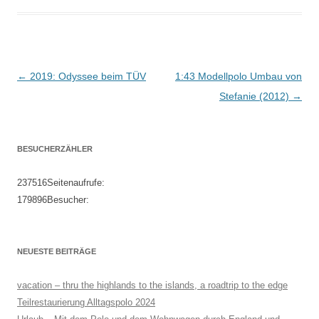
Beitragsnavigation
←
2019: Odyssee beim TÜV
1:43 Modellpolo Umbau von
Stefanie (2012)
→
BESUCHERZÄHLER
237516
Seitenaufrufe:
179896
Besucher:
NEUESTE BEITRÄGE
vacation – thru the highlands to the islands, a roadtrip to the edge
Teilrestaurierung Alltagspolo 2024