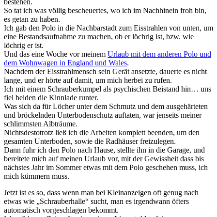
bestehen.
So tat ich was völlig bescheuertes, wo ich im Nachhinein froh bin,
es getan zu haben.
Ich gab den Polo in die Nachbarstadt zum Eisstrahlen von unten, um
eine Bestandsaufnahme zu machen, ob er löchrig ist, bzw. wie
löchrig er ist.
Und das eine Woche vor meinem
Urlaub mit dem anderen Polo und
dem Wohnwagen in England und Wales
.
Nachdem der Eisstrahlmensch sein Gerät ansetzte, dauerte es nicht
lange, und er hörte auf damit, um mich herbei zu rufen.
Ich mit einem Schrauberkumpel als psychischen Beistand hin… uns
fiel beiden die Kinnlade runter.
Was sich da für Löcher unter dem Schmutz und dem ausgehärteten
und bröckelnden Unterbodenschutz auftaten, war jenseits meiner
schlimmsten Albträume.
Nichtsdestotrotz ließ ich die Arbeiten komplett beenden, um den
gesamten Unterboden, sowie die Radhäuser freizulegen.
Dann fuhr ich den Polo nach Hause, stellte ihn in die Garage, und
bereitete mich auf meinen Urlaub vor, mit der Gewissheit dass bis
nächstes Jahr im Sommer etwas mit dem Polo geschehen muss, ich
mich kümmern muss.
Jetzt ist es so, dass wenn man bei Kleinanzeigen oft genug nach
etwas wie „Schrauberhalle“ sucht, man es irgendwann öfters
automatisch vorgeschlagen bekommt.