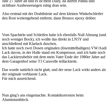
Jahr 27 Jahre alt und es ist mein Daily, da dürfen Patina und
sichtbare Ausbesserungen ruhig dran sein.
Also erstmal mit der Drahtbürste auf dem kleinen Winkelschleifer
den Rost weitestgehend entfernt, dann Brunox epoxy drüber.
Vom Spachteln und Schleifen habe ich ebenfalls Null Ahnung (und
noch weniger Bock), ich wollte das direkt in LN5Y und
anschließend mit Klarlack duschen.
Ich hatte noch zwei Dosen originalen (
lösemittelhaltigen)
VW/Audi
Lack davon, in der Halle stand ein Kompressor, und ich hatte noch
das Lackierzubehör mit dem mein Vater Ende der 1980er Jahre auf
dem Garagenhof seine T3 Caravelle teillackierte.
Das wurde natürlich nicht glatt, und der neue Lack wirkt anders als
der originale verblasste Lack.
Für mich ausreichend.
Nun ging’s ans eingemachte. Kontaktkorrosion beim
Aluminiumblech.