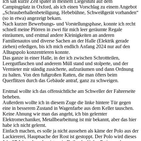
Ich saß kurze Zeit später in meinem Liegestuhl auf dem
Campingplatz in Oxford, als ich einen Vorschlag zu einem Angebot
„Schrauberhallenbeteiligung, Hebebühne, Schweißgerät vorhanden“
(so in etwa) angezeigt bekam.
Nach kurzer Bewerbungs- und Vorstellungsphase, konnte ich recht
schnell meine Plörren in zwei für mich leer geräumte Regale
einräumen, und erstmal andere Kleinigkeiten an anderen
Familienautos und diverse Sachen an der Halle (Elektrik gerade
ziehen) erledigen, bis ich mich endlich Anfang 2024 nur auf den
Alltagspolo konzentrieren konnte.
Das ganze in einer Halle, in der ich zwischen Schrottteilen,
Leergutflaschen und anderem Müll stand und stolperte, und der
Vermieter mir ständig zusicherte, aufzuräumen und dann Ordnung
zu halten. Von den fußgroßen Ratten, die man öfters beim
Querflitzen durch das Gebäude antraf, ganz zu schweigen.
Erstmal wollte ich das offensichtliche am Schweller der Fahrerseite
beheben.
Außerdem wollte ich in diesem Zuge die linke hintere Tür gegen
eine in besserem Zustand in Wagenfarbe aus dem Keller tauschen.
Keine Ahnung wie man das angeht, ich bin gelernter
Elektromechaniker, Metallbearbeitung ist mir bekannt, aber das hier
habe ich nicht gelernt.
Einfach machen, es solle ja nicht aussehen als käme der Polo aus der
Lackiererei, Hauptsache der Rost ist gestoppt. Der Polo wird dieses