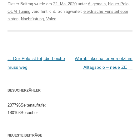
Dieser Beitrag wurde am
22. Mai 2020
unter
Allgemein
,
blauer Polo
,
OEM Tuning
veröffentlicht. Schlagwörter:
elektrische Fensterheber
hinten
,
Nachrüstung
,
Valeo
.
Beitragsnavigation
←
Der Polo ist tot, die Leiche
Warnblinkschalter versetzt im
muss weg
Alltagspolo – neue ZE
→
BESUCHERZÄHLER
237796
Seitenaufrufe:
180103
Besucher:
NEUESTE BEITRÄGE