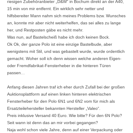
riesigen Zubehöranbieter „D&W“ in Bochum direkt an der A40,
15 min von mir entfernt. Ein wirklich sehr netter und
hilfsbereiter Mann nahm sich meines Problems bzw. Wunsches
an, konnte mir aber nicht weiterhelfen, das sei alles zu lange
her, und Restposten gäbe es nicht mehr.
Was nun, auf Bastelscheiß habe ich doch keinen Bock.
Ok Ok, der ganze Polo ist eine einzige Bastelbude, aber
wenigstens mit Stil, und was gebastelt wurde, wurde ordentlich
gemacht. Woher soll ich denn wissen welche anderen Eigen-
oder Fremdfabrikat-Fensterheber in die hinteren Türen
passen…
Anfang diesen Jahren traf ich eher durch Zufall bei der großen
Auktionsplattform auf einen linken hinteren elektrischen
Fensterheber für den Polo 6N1 und 6N2 vom für mich als
Ersatzteilehersteller bekannten Hersteller „Valeo“.
Preis inklusive Versand 40 Euro. Wie bitte? Für den 6N Polo?
Seit wann ist denn das an mir vorbei gegangen?
Naja wohl schon viele Jahre, denn auf einer Verpackung oder