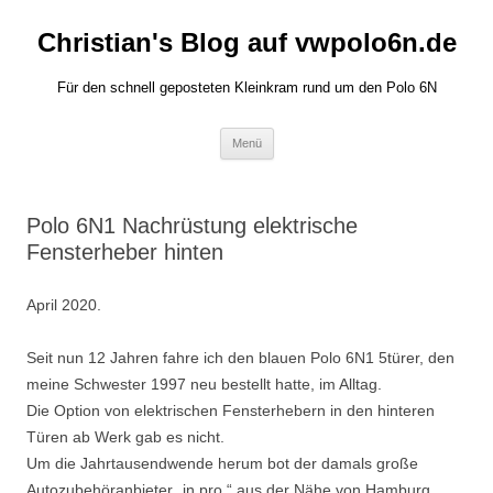
Zum
Inhalt
Christian's Blog auf vwpolo6n.de
springen
Für den schnell geposteten Kleinkram rund um den Polo 6N
Menü
Polo 6N1 Nachrüstung elektrische
Fensterheber hinten
April 2020.
Seit nun 12 Jahren fahre ich den blauen Polo 6N1 5türer, den
meine Schwester 1997 neu bestellt hatte, im Alltag.
Die Option von elektrischen Fensterhebern in den hinteren
Türen ab Werk gab es nicht.
Um die Jahrtausendwende herum bot der damals große
Autozubehöranbieter „in.pro.“ aus der Nähe von Hamburg