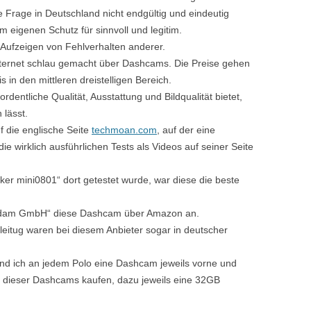
 Frage in Deutschland nicht endgültig und eindeutig
m eigenen Schutz für sinnvoll und legitim.
m Aufzeigen von Fehlverhalten anderer.
 Internet schlau gemacht über Dashcams. Die Preise gehen
 in den mittleren dreistelligen Bereich.
rdentliche Qualität, Ausstattung und Bildqualität bietet,
 lässt.
f die englische Seite
techmoan.com
, auf der eine
ie wirklich ausführlichen Tests als Videos auf seiner Seite
er mini0801“ dort getestet wurde, war diese die beste
„Adam GmbH“ diese Dashcam über Amazon an.
itug waren bei diesem Anbieter sogar in deutscher
und ich an jedem Polo eine Dashcam jeweils vorne und
er dieser Dashcams kaufen, dazu jeweils eine 32GB