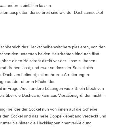
as anderes einfallen lassen.
reifen ausplotten die so breit sind wie der Dashcamsockel
ischbereich des Heckscheibenwischers plazieren, von der
chen den untersten beiden Heizdrähten hindurch filmt.
, ohne einen Heizdraht direkt vor der Linse zu haben.
rad drehen lässt, und zwar so dass der Sockel sich
r Dachcam befindet, mit mehreren Arretierungen
age auf der oberen Fläche der
t in Frage. Auch andere Lösungen wie z.B. ein Blech von
is über die Dashcam, kam aus Vibrationsgründen nicht in
ung, bei der der Sockel nun von innen auf die Scheibe
lie den Sockel und das helle Doppelklebeband verdeckt und
unter bis hinter die Heckklappeninnenverkleidung