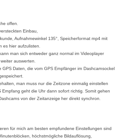
che offen.
versteckten Einbau,
ekunde, Aufnahmewinkel 135°, Speicherformat mp4 mit
 es hier aufzulisten.
kann man sich entweder ganz normal im Videoplayer
 weiter auswerten.
 die GPS Daten, die vom GPS Empfänger im Dashcamsockel
espeichert.
gehalten, man muss nur die Zeitzone einmalig einstellen
GPS Empfang geht die Uhr dann sofort richtig. Somit gehen
ashcams von der Zeitanzeige her direkt synchron.
eren für mich am besten empfundene Einstellungen sind
inutenblöcken, höchstmögliche Bildauflösung,