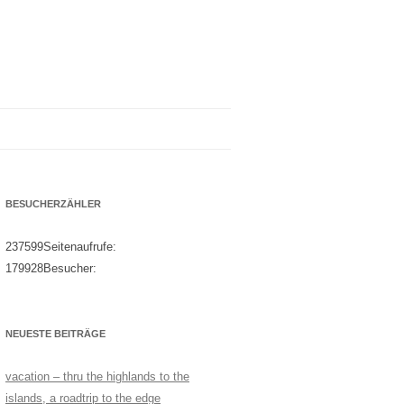
BESUCHERZÄHLER
237599
Seitenaufrufe:
179928
Besucher:
NEUESTE BEITRÄGE
vacation – thru the highlands to the
islands, a roadtrip to the edge