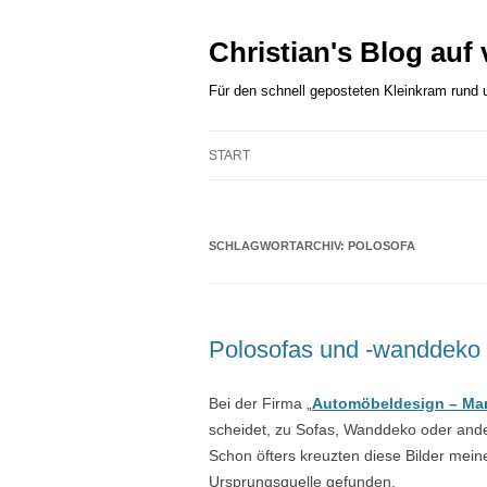
Zum
Inhalt
springen
Christian's Blog auf
Für den schnell geposteten Kleinkram rund
START
SCHLAGWORTARCHIV:
POLOSOFA
Polosofas und -wanddeko
Bei der Firma „
Automöbeldesign – Mar
scheidet, zu Sofas, Wanddeko oder ande
Schon öfters kreuzten diese Bilder mein
Ursprungsquelle gefunden.