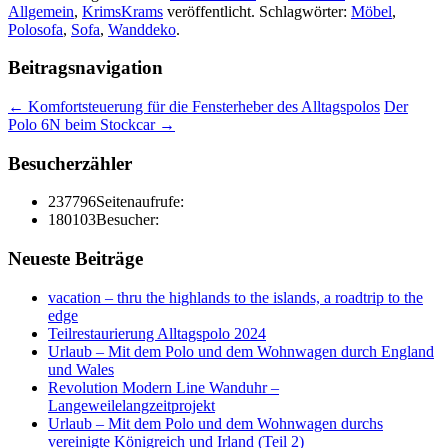
Allgemein
,
KrimsKrams
veröffentlicht. Schlagwörter:
Möbel
,
Polosofa
,
Sofa
,
Wanddeko
.
Beitragsnavigation
←
Komfortsteuerung für die Fensterheber des Alltagspolos
Der
Polo 6N beim Stockcar
→
Besucherzähler
237796
Seitenaufrufe:
180103
Besucher:
Neueste Beiträge
vacation – thru the highlands to the islands, a roadtrip to the
edge
Teilrestaurierung Alltagspolo 2024
Urlaub – Mit dem Polo und dem Wohnwagen durch England
und Wales
Revolution Modern Line Wanduhr –
Langeweilelangzeitprojekt
Urlaub – Mit dem Polo und dem Wohnwagen durchs
vereinigte Königreich und Irland (Teil 2)