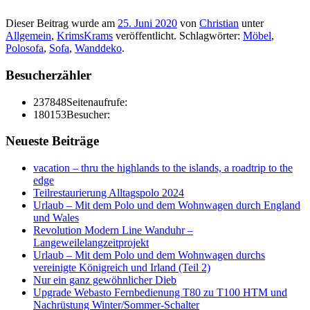
Dieser Beitrag wurde am
25. Juni 2020
von
Christian
unter
Allgemein
,
KrimsKrams
veröffentlicht. Schlagwörter:
Möbel
,
Polosofa
,
Sofa
,
Wanddeko
.
Besucherzähler
237848
Seitenaufrufe:
180153
Besucher:
Neueste Beiträge
vacation – thru the highlands to the islands, a roadtrip to the
edge
Teilrestaurierung Alltagspolo 2024
Urlaub – Mit dem Polo und dem Wohnwagen durch England
und Wales
Revolution Modern Line Wanduhr –
Langeweilelangzeitprojekt
Urlaub – Mit dem Polo und dem Wohnwagen durchs
vereinigte Königreich und Irland (Teil 2)
Nur ein ganz gewöhnlicher Dieb
Upgrade Webasto Fernbedienung T80 zu T100 HTM und
Nachrüstung Winter/Sommer-Schalter