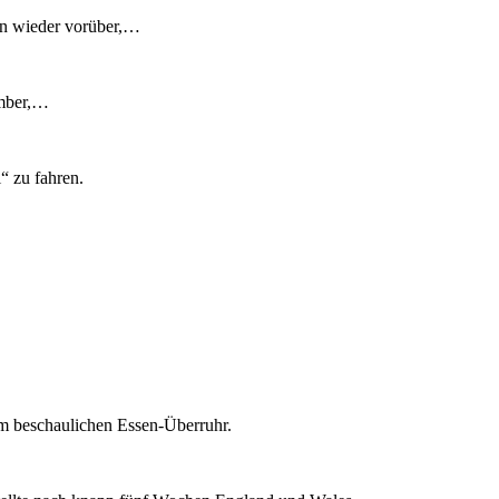
hon wieder vorüber,…
umber,…
“ zu fahren.
m beschaulichen Essen-Überruhr.