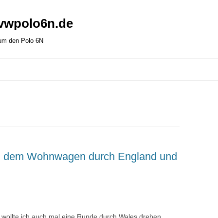
 vwpolo6n.de
 um den Polo 6N
nd dem Wohnwagen durch England und
da wollte ich auch mal eine Runde durch Wales drehen.