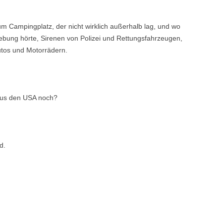
um Campingplatz, der nicht wirklich außerhalb lag, und wo
ung hörte, Sirenen von Polizei und Rettungsfahrzeugen,
utos und Motorrädern.
 aus den USA noch?
d.