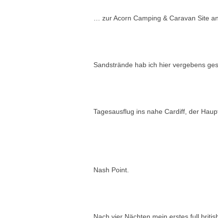
… zur Acorn Camping & Caravan Site an
Sandstrände hab ich hier vergebens ges
Tagesausflug ins nahe Cardiff, der Haup
Nash Point.
Nach vier Nächten mein erstes full brit