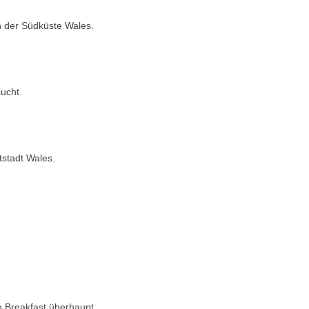
 der Südküste Wales.
ucht.
tstadt Wales.
ish Breakfast überhaupt…