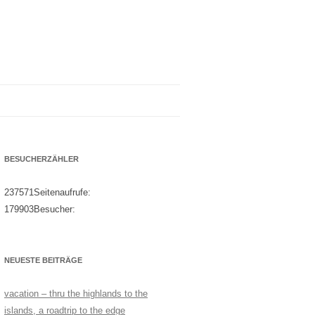
BESUCHERZÄHLER
237571
Seitenaufrufe:
179903
Besucher:
NEUESTE BEITRÄGE
vacation – thru the highlands to the
islands, a roadtrip to the edge