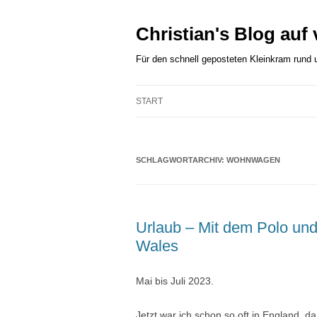
Zum
Inhalt
springen
Christian's Blog auf
Für den schnell geposteten Kleinkram rund
START
SCHLAGWORTARCHIV:
WOHNWAGEN
Urlaub – Mit dem Polo u
Wales
Mai bis Juli 2023.
Jetzt war ich schon so oft in England, 