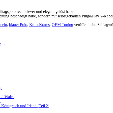
agspolo recht clever und elegant gelöst habe.
Leitung beschädigt habe, sondern mit selbstgebauten Plug&Play Y-Kabel
mein
,
blauer Polo
,
KrimsKrams
,
OEM Tuning
veröffentlicht. Schlagwö
ne
→
ge
nd Wales
t
önigreich und Irland (Teil 2)