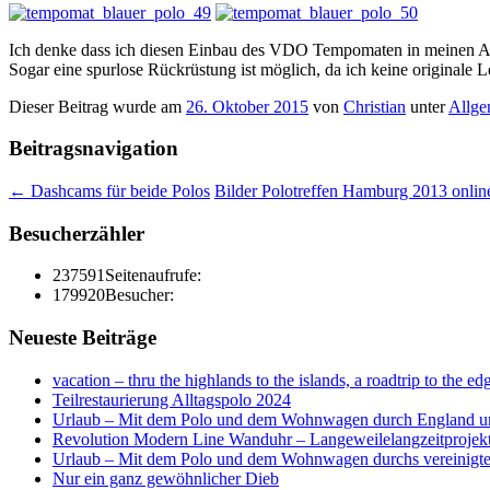
Ich denke dass ich diesen Einbau des VDO Tempomaten in meinen Allt
Sogar eine spurlose Rückrüstung ist möglich, da ich keine originale 
Dieser Beitrag wurde am
26. Oktober 2015
von
Christian
unter
Allge
Beitragsnavigation
←
Dashcams für beide Polos
Bilder Polotreffen Hamburg 2013 onli
Besucherzähler
237591
Seitenaufrufe:
179920
Besucher:
Neueste Beiträge
vacation – thru the highlands to the islands, a roadtrip to the ed
Teilrestaurierung Alltagspolo 2024
Urlaub – Mit dem Polo und dem Wohnwagen durch England u
Revolution Modern Line Wanduhr – Langeweilelangzeitprojek
Urlaub – Mit dem Polo und dem Wohnwagen durchs vereinigte K
Nur ein ganz gewöhnlicher Dieb