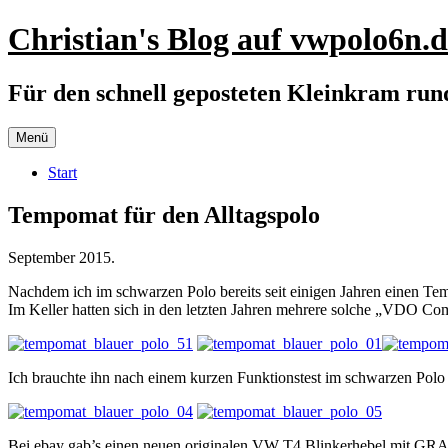
Zum
Christian's Blog auf vwpolo6n.d
Inhalt
springen
Für den schnell geposteten Kleinkram ru
Menü
Start
Tempomat für den Alltagspolo
September 2015.
Nachdem ich im schwarzen Polo bereits seit einigen Jahren einen Tem
Im Keller hatten sich in den letzten Jahren mehrere solche „VDO C
Ich brauchte ihn nach einem kurzen Funktionstest im schwarzen Polo n
Bei ebay gab’s einen neuen originalen VW T4 Blinkerhebel mit G