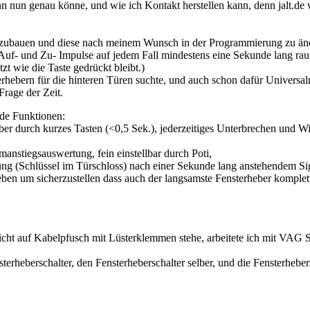
 nun genau könne, und wie ich Kontakt herstellen kann, denn jalt.de w
g aufzubauen und diese nach meinem Wunsch in der Programmierung zu ä
uf- und Zu- Impulse auf jedem Fall mindestens eine Sekunde lang raus,
zt wie die Taste gedrückt bleibt.)
erhebern für die hinteren Türen suchte, und auch schon dafür Universaln
Frage der Zeit.
nde Funktionen:
r durch kurzes Tasten (<0,5 Sek.), jederzeitiges Unterbrechen und W
nstiegsauswertung, fein einstellbar durch Poti,
ung (Schlüssel im Türschloss) nach einer Sekunde lang anstehendem S
en um sicherzustellen dass auch der langsamste Fensterheber komplett
d nicht auf Kabelpfusch mit Lüsterklemmen stehe, arbeitete ich mit VA
terheberschalter, den Fensterheberschalter selber, und die Fensterheber