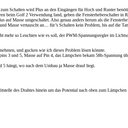
so zum Schalten wird Plus an den Eingängen für Hoch und Runter benöti
ren beim Golf 2 Verwendung fand, geben die Fensterheberschalter in 
us auf Masse umgeschaltet. Also genau anders herum als die Fensterhe
us und Masse vertauscht an… für’s Schalten kein Problem, bis auf die
ht mehr so Leuchten wie es soll, der PWM-Spannungsregler im Lichts
e nehmen, und gucken wie ich dieses Problem lösen könnte.
spins 3 und 5, Masse auf Pin 4, das Lämpchen bekam 58b-Spannung übe
d 5 hängt, wo nach dem Umbau ja Masse drauf liegt.
 Lötstelle des Drahtes hinein um das Potential nach oben zum Lämpchen 