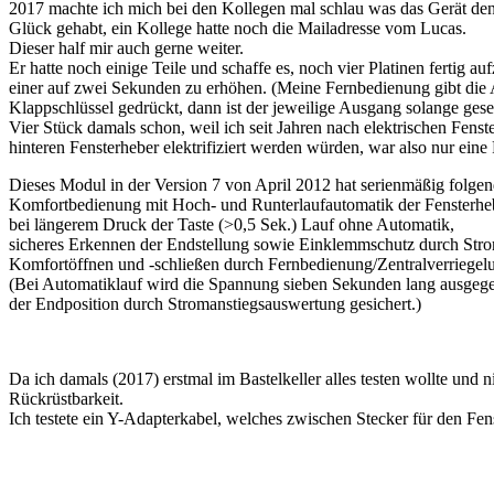
2017 machte ich mich bei den Kollegen mal schlau was das Gerät denn
Glück gehabt, ein Kollege hatte noch die Mailadresse vom Lucas.
Dieser half mir auch gerne weiter.
Er hatte noch einige Teile und schaffe es, noch vier Platinen ferti
einer auf zwei Sekunden zu erhöhen. (Meine Fernbedienung gibt die A
Klappschlüssel gedrückt, dann ist der jeweilige Ausgang solange geset
Vier Stück damals schon, weil ich seit Jahren nach elektrischen Fenst
hinteren Fensterheber elektrifiziert werden würden, war also nur eine 
Dieses Modul in der Version 7 von April 2012 hat serienmäßig folge
Komfortbedienung mit Hoch- und Runterlaufautomatik der Fensterhebe
bei längerem Druck der Taste (>0,5 Sek.) Lauf ohne Automatik,
sicheres Erkennen der Endstellung sowie Einklemmschutz durch Stroma
Komfortöffnen und -schließen durch Fernbedienung/Zentralverriegel
(Bei Automatiklauf wird die Spannung sieben Sekunden lang ausgegeb
der Endposition durch Stromanstiegsauswertung gesichert.)
Da ich damals (2017) erstmal im Bastelkeller alles testen wollte un
Rückrüstbarkeit.
Ich testete ein Y-Adapterkabel, welches zwischen Stecker für den Fens